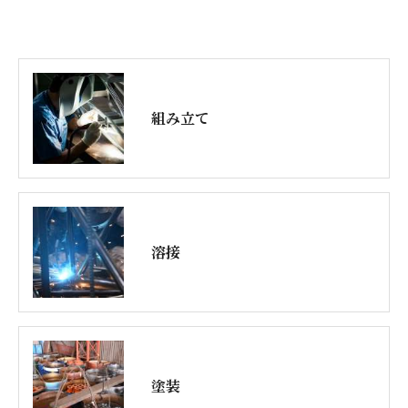
組み立て
溶接
塗装